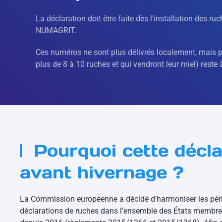
La déclaration doit être faite dès l’installation des 
NUMAGRIT.
Ces numéros ne sont plus délivrés localement, mais p
plus de 8 à 10 ruches et qui vendront leur miel) rest
Pourquoi cette décla
avant hivernage ?
La Commission européenne a décidé d’harmoniser les péri
déclarations de ruches dans l’ensemble des États membre