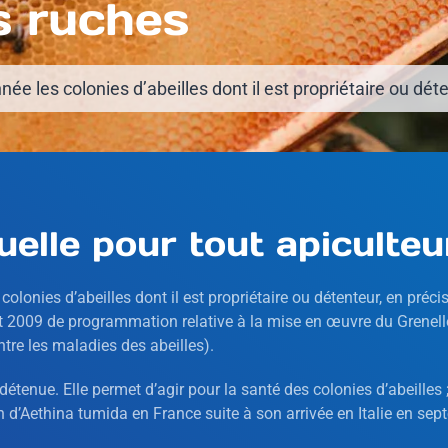
s ruches
ée les colonies d’abeilles dont il est propriétaire ou dét
elle pour tout apiculteu
lonies d’abeilles dont il est propriétaire ou détenteur, en précisa
 2009 de programmation relative à la mise en œuvre du Grenelle d
ntre les maladies des abeilles).
 détenue. Elle permet d’agir pour la santé des colonies d’abeille
 d’Aethina tumida en France suite à son arrivée en Italie en sep